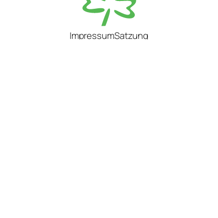
Impressum
Satzung
@ag_suedst
E-Mail