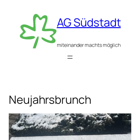
Zum
Inhalt
AG Südstadt
springen
miteinander machts möglich
Neujahrsbrunch