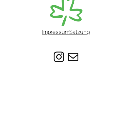
Impressum
Satzung
@ag_suedst
E-Mail