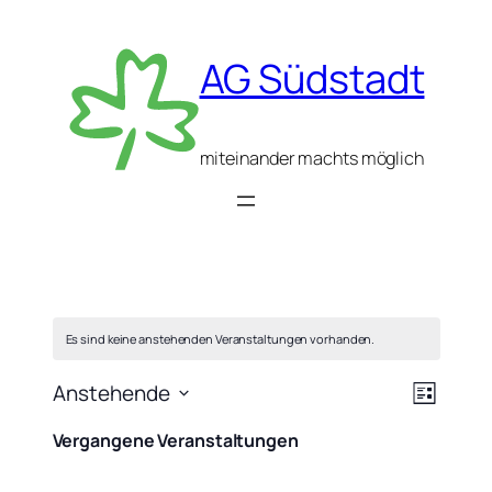
AG Südstadt
miteinander machts möglich
Es sind keine anstehenden Veranstaltungen vorhanden.
Ansic
Verans
Anstehende
Liste
Ansich
Datum
Navig
Navigat
Vergangene Veranstaltungen
wählen.