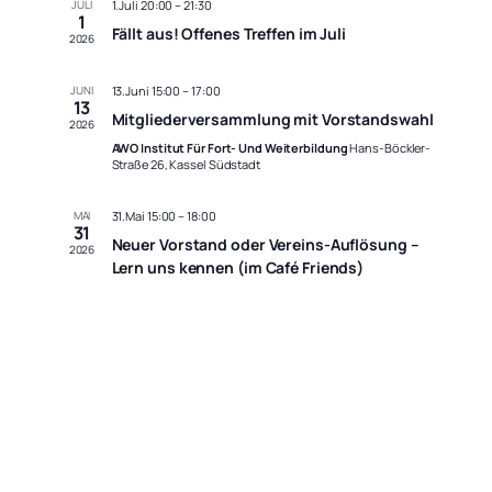
JULI
1.Juli 20:00
–
21:30
1
Fällt aus! Offenes Treffen im Juli
2026
JUNI
13.Juni 15:00
–
17:00
13
Mitgliederversammlung mit Vorstandswahl
2026
AWO Institut Für Fort- Und Weiterbildung
Hans-Böckler-
Straße 26, Kassel Südstadt
MAI
31.Mai 15:00
–
18:00
31
Neuer Vorstand oder Vereins-Auflösung –
2026
Lern uns kennen (im Café Friends)