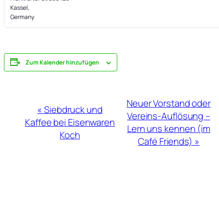
Kassel
,
Germany
Zum Kalender hinzufügen
Veranstaltung-
Neuer Vorstand oder
«
Siebdruck und
Navigation
Vereins-Auflösung –
Kaffee bei Eisenwaren
Lern uns kennen (im
Koch
Café Friends)
»