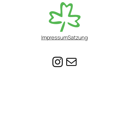
Impressum
Satzung
@ag_suedst
E-Mail